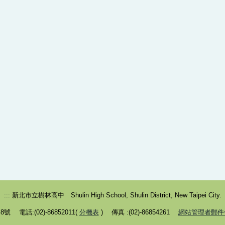
:::
新北市立樹林高中 Shulin High School, Shulin District, New Taipei City.
 電話:(02)-86852011(
分機表
) 傳真 :(02)-86854261
網站管理者郵件