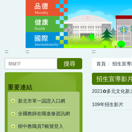
跳
到
主
要
內
容
區
:::
:::
:::
搜尋
首頁
招生宣導
招生宣導影
重要連結
2021✿多元文化
新北市單一認證入口網
109年招生影片
全國教師在職進修資訊網
樹中教職員T帳號登入