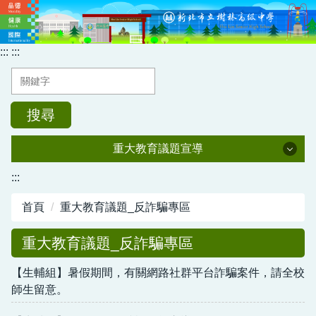
跳
到
主
:::
:::
要
內
容
區
搜尋
重大教育議題宣導
重大教育議題宣導
:::
首頁
重大教育議題_反詐騙專區
交通安全宣導
重大教育議題_反詐騙專區
金融教育推廣
【生輔組】暑假期間，有關網路社群平台詐騙案件，請全校
防制學生藥物濫用
師生留意。
防災避難教育