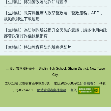
【生輔組】轉知警政署防詐知能宣導
家庭教育專區
【生輔組】教育局推廣內政部警政署「警政服務」APP，
健康促進
鼓勵親師生下載運用
反詐騙專區
【生輔組】為防制詐騙並提升全民防詐意識，請多使用內政
部警政署打詐儀錶板網頁
性別平等教育專區
【生輔組】轉知教育局防詐騙宣導影片
校園反霸凌專區
:::
新北市立樹林高中 Shulin High School, Shulin District, New Taipei
City.
238018新北市樹林區中華路8號 電話:(02)-86852011(
分機表
) 傳真
:(02)-86854261
網站管理者郵件信箱
登入