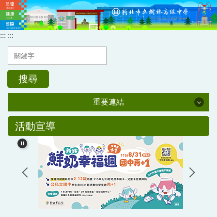
跳
到
主
:::
:::
要
內
容
區
搜尋
重要連結
重要連結
活動宣導
新北市單一認證入口網
全國教師在職進修資訊網
樹中教職員T帳號登入