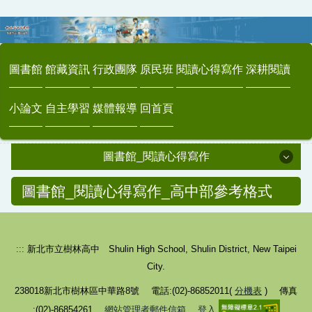
跳
到
主
要
圖書館
館藏資訊
行政團隊
原民班
閱讀心得寫作
深耕閱讀
內
容
小論文
自主學習
媒體報導
回首頁
區
圖書館_閱讀心得寫作
圖書館_閱讀心得寫作
圖書館_閱讀心得寫作_高中部參考格式
寒暑假閱讀心得實施要點
:::
新北市立樹林高中 Shulin High School, Shulin District, New Taipei
樹中經典書籍推薦
City.
高中部參考格式
238018新北市樹林區中華路8號 電話:(02)-86852011(
分機表
) 傳真
國中部參考格式
:(02)-86854261
網站管理者郵件信箱
登入