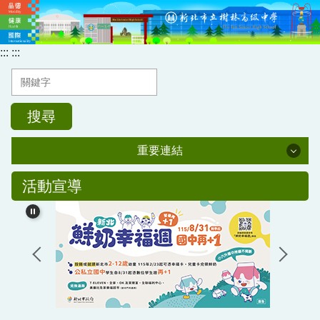
跳
到
主
:::
:::
要
內
容
區
搜尋
重要連結
重要連結
活動宣導
新北市單一認證入口網
全國教師在職進修資訊網
樹中教職員T帳號登入