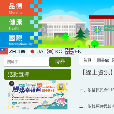
跳
到
主
要
內
容
區
ZH-TW
JA
KO
EN
首頁
圖書館_
搜尋
【線上資源
活動宣導
一、依據原民會110
二、依據原住民族