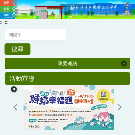
跳
到
主
:::
:::
要
內
容
區
搜尋
重要連結
重要連結
活動宣導
新北市單一認證入口網
全國教師在職進修資訊網
樹中教職員T帳號登入