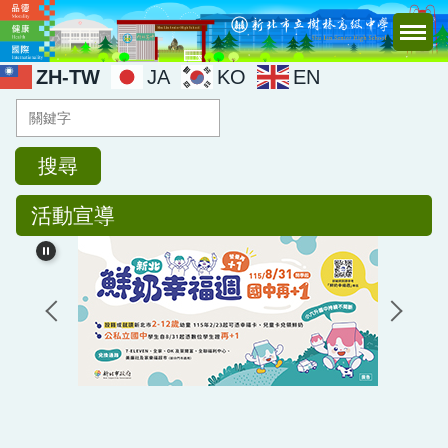
跳
到
主
ZH-TW
JA
KO
EN
要
內
容
區
搜尋
活動宣導