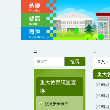
跳
到
主
要
內
容
區
:::
:::
:::
搜尋
首頁
重大
重大教育議題宣
【生輔組
導
【生輔組
交通安全宣導
【生輔組