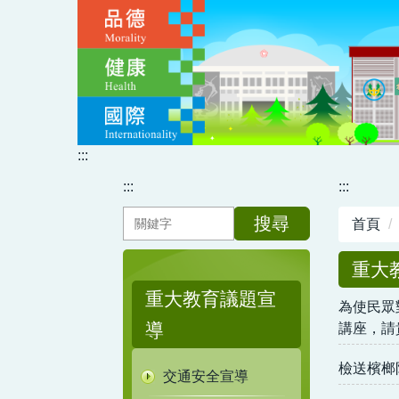
跳
到
主
要
內
容
區
:::
:::
:::
搜尋
首頁
重大
重大教育議題宣
為使民眾
導
講座，請
檢送檳榔
交通安全宣導