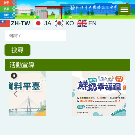
跳
到
主
ZH-TW
JA
KO
EN
要
內
容
區
搜尋
活動宣導