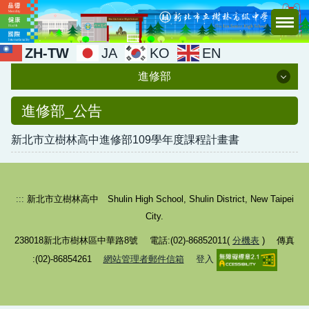
跳
到
主
ZH-TW
JA
KO
EN
要
進修部
內
容
進修部
進修部_公告
區
新北市立樹林高中進修部109學年度課程計畫書
行政團隊
進修部公告
進修部章程
:::
新北市立樹林高中 Shulin High School, Shulin District, New Taipei
City.
238018新北市樹林區中華路8號 電話:(02)-86852011(
分機表
) 傳真
:(02)-86854261
網站管理者郵件信箱
登入