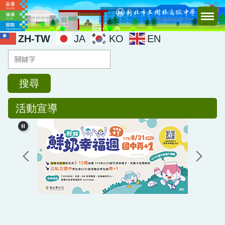
跳
到
主
ZH-TW
JA
KO
EN
要
內
容
區
搜尋
活動宣導