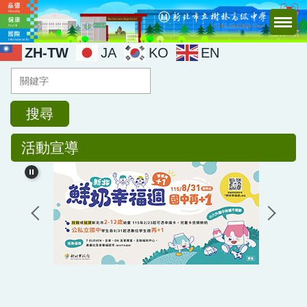
跳
到
主
ZH-TW
JA
KO
EN
要
內
容
區
搜尋
活動宣導