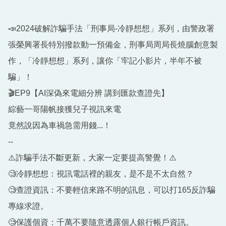
📣2024破解詐騙手法「刑事局-冷靜想想」系列，由警政署
張榮興署長特別撥款動一預備金，刑事局周局長燒腦創意製
作，「冷靜想想」系列，讓你「牢記小影片，半年不被
騙」！
🎬EP9【AI深偽來電細分辨 講到匯款查證先】
綜藝一哥陽帆接獲兒子視訊來電
竟然說因為車禍急需用錢...！
--
⚠️詐騙手法不斷更新，大家一定要提⾼警覺！⚠️
🧐冷靜想想：視訊電話裡的親友，是不是不太自然？
🧐查證資訊：不要輕信來路不明的訊息，可以打165反詐騙
專線求證。
🧐保護個資：千萬不要隨意透露個人銀行帳戶資訊。