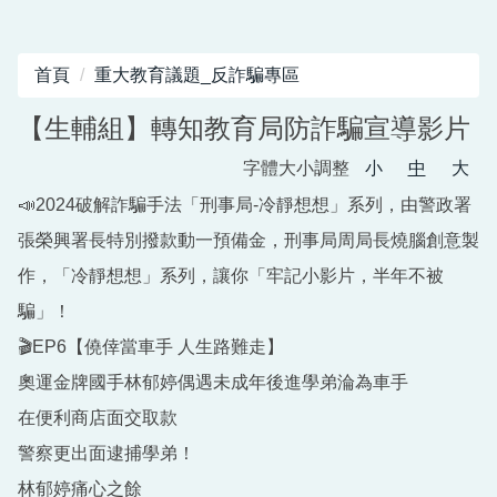
首頁
重大教育議題_反詐騙專區
【生輔組】轉知教育局防詐騙宣導影片
字體大小調整
小
中
大
📣2024破解詐騙手法「刑事局-冷靜想想」系列，由警政署
張榮興署長特別撥款動一預備金，刑事局周局長燒腦創意製
作，「冷靜想想」系列，讓你「牢記小影片，半年不被
騙」！
🎬EP6【僥倖當車手 人生路難走】
奧運金牌國手林郁婷偶遇未成年後進學弟淪為車手
在便利商店面交取款
警察更出面逮捕學弟！
林郁婷痛心之餘