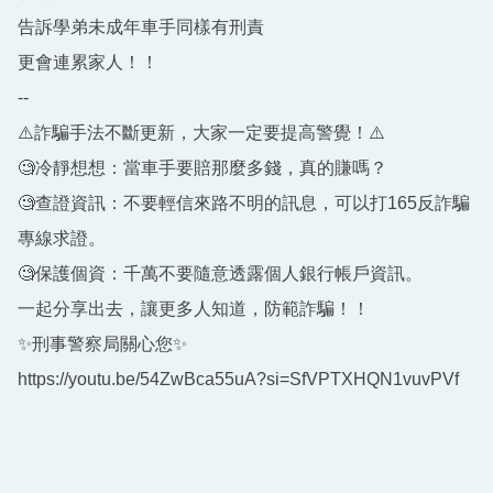
告訴學弟未成年車手同樣有刑責
更會連累家人！！
--
⚠️詐騙手法不斷更新，大家一定要提⾼警覺！⚠️
🧐冷靜想想：當車手要賠那麼多錢，真的賺嗎？
🧐查證資訊：不要輕信來路不明的訊息，可以打165反詐騙
專線求證。
🧐保護個資：千萬不要隨意透露個人銀行帳戶資訊。
一起分享出去，讓更多人知道，防範詐騙！！
✨刑事警察局關心您✨
https://youtu.be/54ZwBca55uA?si=SfVPTXHQN1vuvPVf