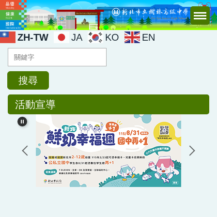
跳
到
主
ZH-TW
JA
KO
EN
要
內
容
區
搜尋
活動宣導