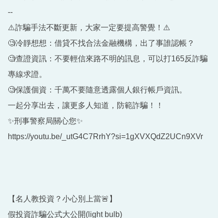
--
⚠️詐騙手法不斷更新，大家一定要提⾼警覺！⚠️
🧐冷靜想想：借貸不找合法金融機構，出了事誰認帳？
🧐查證資訊：不要輕信來路不明的訊息，可以打165反詐騙
專線求證。
🧐保護個資：千萬不要隨意透露個人銀行帳戶資訊。
一起分享出去，讓更多人知道，防範詐騙！！
✨刑事警察局關心您✨
https://youtu.be/_utG4C7RrhY?si=1gXVXQdZ2UCn9XVr
【名人教投資？小心別上當🚨】
假投資詐騙公式大公開(light bulb)