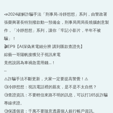
📣2024破解詐騙手法「刑事局-冷靜想想」系列，由警政署
張榮興署長特別撥款動一預備金，刑事局周局長燒腦創意製
作，「冷靜想想」系列，讓你「牢記小影片，半年不被
騙」！
🎬EP9【AI深偽來電細分辨 講到匯款查證先】
綜藝一哥陽帆接獲兒子視訊來電
竟然說因為車禍急需用錢...！
--
⚠️詐騙手法不斷更新，大家一定要提⾼警覺！⚠️
🧐冷靜想想：視訊電話裡的親友，是不是不太自然？
🧐查證資訊：不要輕信來路不明的訊息，可以打165反詐騙
專線求證。
🧐保護個資：千萬不要隨意透露個人銀行帳戶資訊。