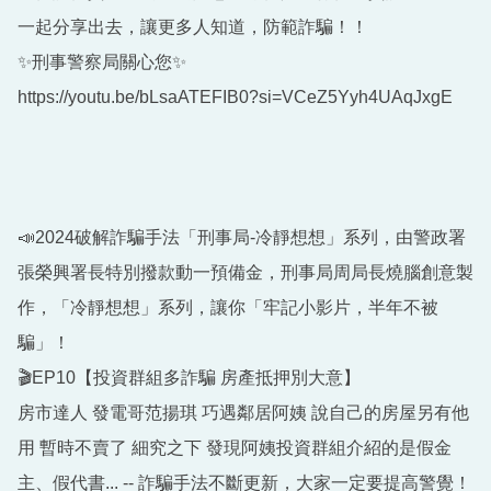
一起分享出去，讓更多人知道，防範詐騙！！
✨刑事警察局關心您✨
https://youtu.be/bLsaATEFIB0?si=VCeZ5Yyh4UAqJxgE
📣2024破解詐騙手法「刑事局-冷靜想想」系列，由警政署
張榮興署長特別撥款動一預備金，刑事局周局長燒腦創意製
作，「冷靜想想」系列，讓你「牢記小影片，半年不被
騙」！
🎬EP10【投資群組多詐騙 房產抵押別大意】
房市達人 發電哥范揚琪 巧遇鄰居阿姨 說自己的房屋另有他
用 暫時不賣了 細究之下 發現阿姨投資群組介紹的是假金
主、假代書... -- 詐騙手法不斷更新，大家一定要提⾼警覺！