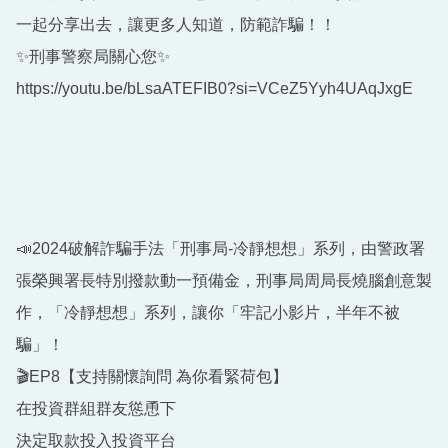
一起分享出去，讓更多人知道，防範詐騙！！
✨刑事警察局關心您✨
https://youtu.be/bLsaATEFIB0?si=VCeZ5Yyh4UAqJxgE
📣2024破解詐騙手法「刑事局-冷靜想想」系列，由警政署
張榮興署長特別撥款動一預備金，刑事局周局長燒腦創意製
作，「冷靜想想」系列，讓你「牢記小影片，半年不被
騙」！
🎬EP8【支持關懷詢問 為你看緊荷包】
在投資群組群友慫恿下
決定取款投入投資平台