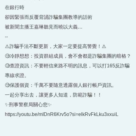
在銀行時
卻因緊張而反覆背誦詐騙集團教導的話術
被新聞主播王嘉琳聽見而曉以大義…
--
⚠️詐騙手法不斷更新，大家一定要提⾼警覺！⚠️
🧐冷靜想想：投資群組成員，會不會都是詐騙集團的暗樁？
🧐查證資訊：不要輕信來路不明的訊息，可以打165反詐騙
專線求證。
🧐保護個資：千萬不要隨意透露個人銀行帳戶資訊。
一起分享出去，讓更多人知道，防範詐騙！！
✨刑事警察局關心您✨
https://youtu.be/mIDnR6Krv5o?si=elkRvFkLku3xxuiL