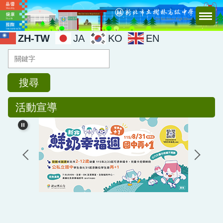
跳
到
主
ZH-TW
JA
KO
EN
要
內
容
區
搜尋
活動宣導