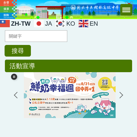
跳
到
主
ZH-TW
JA
KO
EN
要
內
容
區
搜尋
活動宣導