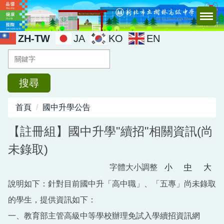
跳
到
主
ZH-TW
JA
KO
EN
要
內
容
區
搜尋
首頁
國中升學公告
【註冊組】國中升學"續招"相關資訊(尚
未錄取)
字體大小調整
小
中
大
說明如下：針對目前國中升「高中職」、「五專」尚未錄取
的學生，提供資訊如下：
一、教育部主管高級中等學校辦理免試入學續招資訊網