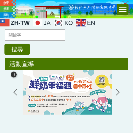
跳
到
主
ZH-TW
JA
KO
EN
要
內
容
區
搜尋
活動宣導