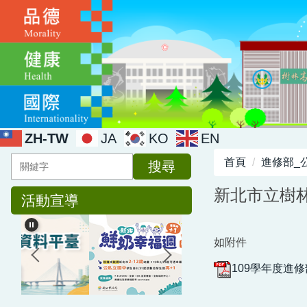
跳
到
主
要
內
容
區
ZH-TW
JA
KO
EN
首頁
進修部_
搜尋
新北市立樹林
活動宣導
如附件
109學年度進修