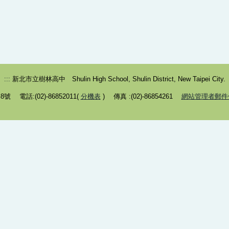
:::
新北市立樹林高中 Shulin High School, Shulin District, New Taipei City.
 電話:(02)-86852011(
分機表
) 傳真 :(02)-86854261
網站管理者郵件