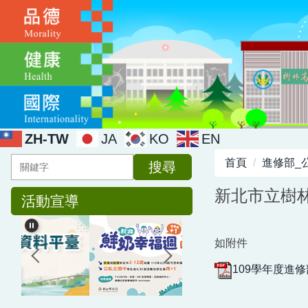
跳
到
主
要
內
容
區
ZH-TW
JA
KO
EN
首頁
進修部_
搜尋
新北市立樹林
活動宣導
如附件
109學年度進修