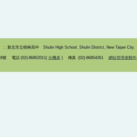
:::
新北市立樹林高中 Shulin High School, Shulin District, New Taipei City.
 電話:(02)-86852011(
分機表
) 傳真 :(02)-86854261
網站管理者郵件