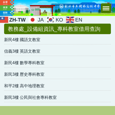
跳
到
主
ZH-TW
JA
KO
EN
要
教務處_設備組資訊_專科教室借用查詢
內
容
新民4樓 國語文教室
區
信義3樓 英語文教室
新民4樓 數學專科教室
新民3樓 歷史專科教室
和平2樓 高中地理教室
新民3樓 公民與社會專科教室