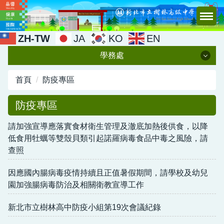
跳
到
主
ZH-TW
JA
KO
EN
要
學務處
內
容
學務處
區
首頁
防疫專區
行政團隊
防疫專區
品德教育
請加強宣導應落實食材衛生管理及澈底加熱後供食，以降
低食用牡蠣等雙殼貝類引起諾羅病毒食品中毒之風險，請
班會問題回覆
查照
導師會報會議記錄
因應國內腸病毒疫情持續且正值暑假期間，請學校及幼兒
園加強腸病毒防治及相關衛教宣導工作
各項表單下載
新北市立樹林高中防疫小組第19次會議紀錄
樹中國際交流