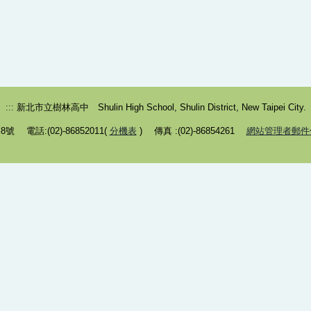
:::
新北市立樹林高中 Shulin High School, Shulin District, New Taipei City.
 電話:(02)-86852011(
分機表
) 傳真 :(02)-86854261
網站管理者郵件