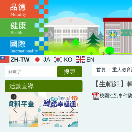
跳
到
主
要
內
容
區
ZH-TW
JA
KO
EN
首頁
重大教育
搜尋
【生輔組】
活動宣導
校園性別事件防治