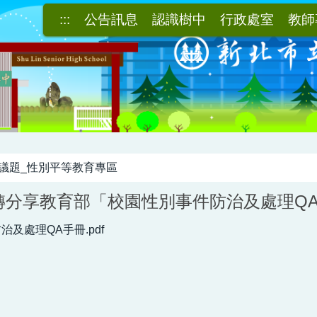
:::
公告訊息
認識樹中
行政處室
教師
議題_性別平等教育專區
轉分享教育部「校園性別事件防治及處理Q
及處理QA手冊.pdf