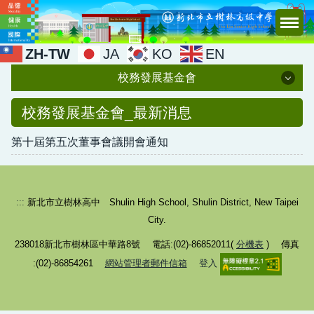
跳
到
主
ZH-TW
JA
KO
EN
要
校務發展基金會
內
容
校務發展基金會
校務發展基金會_最新消息
區
第十屆第五次董事會議開會通知
最新消息
活動訊息
組織章程
:::
新北市立樹林高中 Shulin High School, Shulin District, New Taipei
City.
董事名冊
238018新北市樹林區中華路8號 電話:(02)-86852011(
分機表
) 傳真
會議紀錄
:(02)-86854261
網站管理者郵件信箱
登入
工作計畫