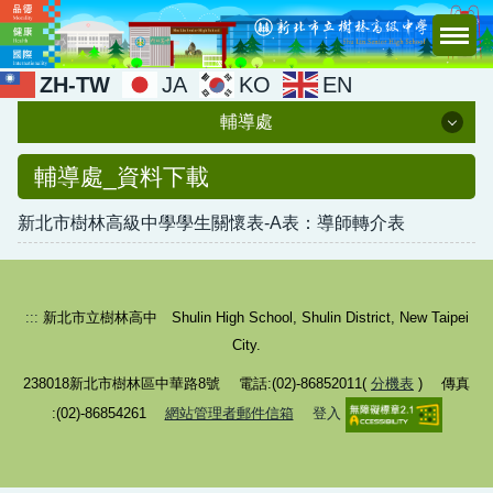
跳
到
主
ZH-TW
JA
KO
EN
要
輔導處
內
容
輔導處
輔導處_資料下載
區
新北市樹林高級中學學生關懷表-A表：導師轉介表
行政團隊
友善校園
中輟學生復學輔導
:::
新北市立樹林高中 Shulin High School, Shulin District, New Taipei
City.
生涯發展教育
238018新北市樹林區中華路8號 電話:(02)-86852011(
分機表
) 傳真
特殊教育
:(02)-86854261
網站管理者郵件信箱
登入
家庭教育