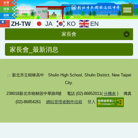
跳
到
主
ZH-TW
JA
KO
EN
要
家長會
內
容
家長會
家長會_最新消息
區
最新消息
:::
新北市立樹林高中 Shulin High School, Shulin District, New Taipei
組織章程
City.
家長委員
238018新北市樹林區中華路8號 電話:(02)-86852011(
分機表
) 傳真
活動照片
:(02)-86854261
網站管理者郵件信箱
登入
會議紀錄