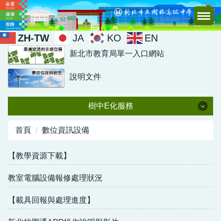
跳
到
主
ZH-TW
JA
KO
EN
要
新北市教育局單一入口網站
內
容
說明文件
區
樹中E化服務
樹中E化服務
首頁
數位資訊設備
圖書查詢
【教學資源下載】
樹中行事曆
教室電腦設備報修處理狀況
場地預約及載具借用
【載具回報與處理進度】
電腦設備報修系統