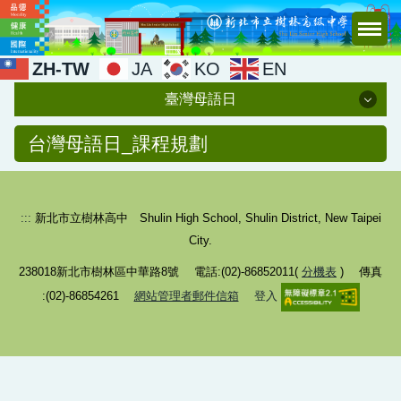
跳
到
主
ZH-TW
JA
KO
EN
要
臺灣母語日
內
容
臺灣母語日
台灣母語日_課程規劃
區
相關網站
:::
新北市立樹林高中 Shulin High School, Shulin District, New Taipei
課程規劃
City.
教學實施
238018新北市樹林區中華路8號 電話:(02)-86852011(
分機表
) 傳真
課間活動
:(02)-86854261
網站管理者郵件信箱
登入
情境布置
創作發表與研究