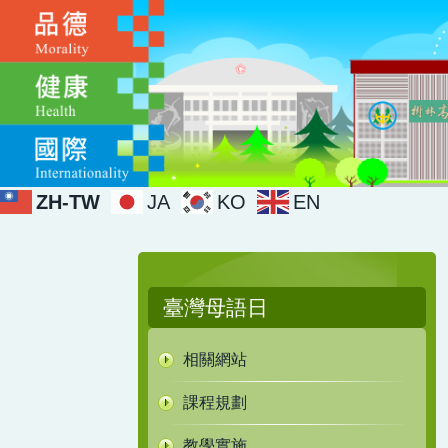
跳
到
主
要
內
容
區
ZH-TW
JA
KO
EN
臺灣母語日
相關網站
課程規劃
教學實施