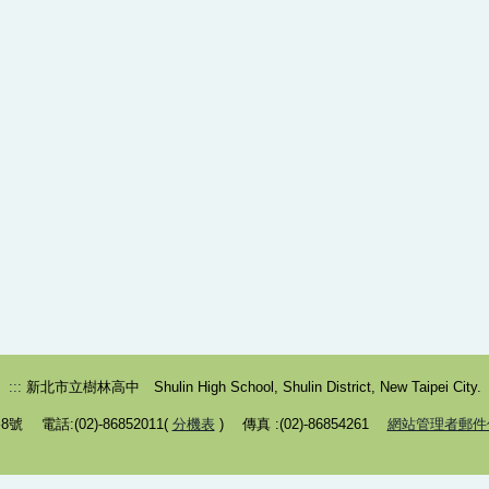
:::
新北市立樹林高中 Shulin High School, Shulin District, New Taipei City.
 電話:(02)-86852011(
分機表
) 傳真 :(02)-86854261
網站管理者郵件