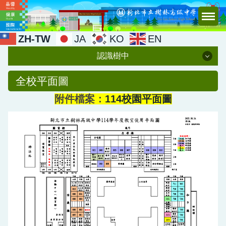
跳
到
主
ZH-TW
JA
KO
EN
要
認識樹中
內
容
認識樹中
全校平面圖
區
附件檔案：
114校園平面圖
校史
校歌
特色
願景
校務概況
校園景觀