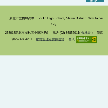
更多...
校本課程
研習會議
:::
新北市立樹林高中 Shulin High School, Shulin District, New Taipei
升學轉組
City.
238018新北市樹林區中華路8號 電話:(02)-86852011(
分機表
) 傳真
實驗教育
:(02)-86854261
網站管理者郵件信箱
登入
設備組資訊
科技中心資訊
校外人士協助活動專區