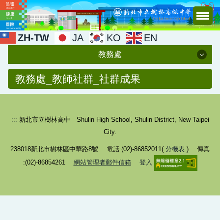
跳
到
主
ZH-TW
JA
KO
EN
要
教務處
內
容
教務處
教務處_教師社群_社群成果
區
行政團隊
:::
新北市立樹林高中 Shulin High School, Shulin District, New Taipei
最新消息
City.
十二年國教新課綱
238018新北市樹林區中華路8號 電話:(02)-86852011(
分機表
) 傳真
學校課程總體計畫
:(02)-86854261
網站管理者郵件信箱
登入
公開授課
教師社群