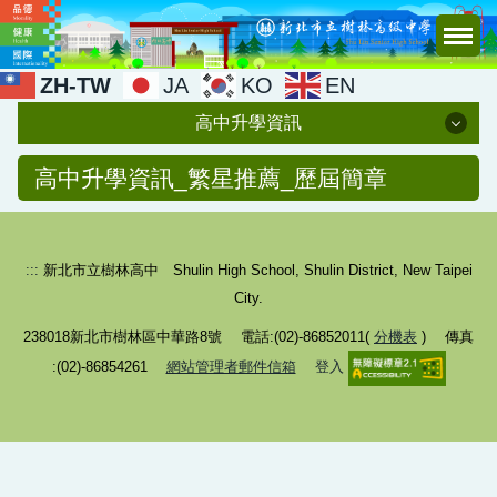
跳
到
主
ZH-TW
JA
KO
EN
要
高中升學資訊
內
容
高中升學資訊
高中升學資訊_繁星推薦_歷屆簡章
區
特殊選才
:::
新北市立樹林高中 Shulin High School, Shulin District, New Taipei
學科能力測驗
City.
繁星推薦
238018新北市樹林區中華路8號 電話:(02)-86852011(
分機表
) 傳真
個人申請
:(02)-86854261
網站管理者郵件信箱
登入
單獨招生
青年生涯領航計畫