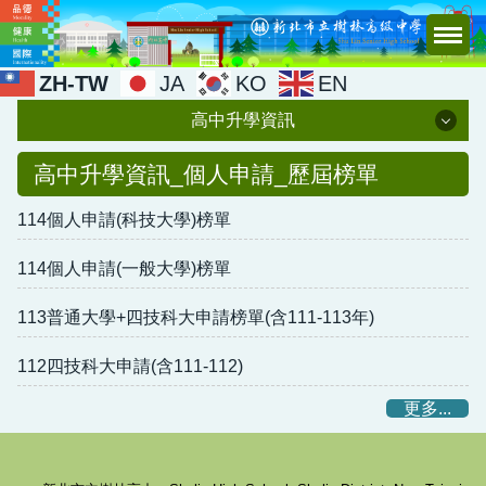
跳
到
主
ZH-TW
JA
KO
EN
要
高中升學資訊
內
容
高中升學資訊
高中升學資訊_個人申請_歷屆榜單
區
114個人申請(科技大學)榜單
特殊選才
學科能力測驗
114個人申請(一般大學)榜單
繁星推薦
113普通大學+四技科大申請榜單(含111-113年)
個人申請
112四技科大申請(含111-112)
單獨招生
更多...
青年生涯領航計畫