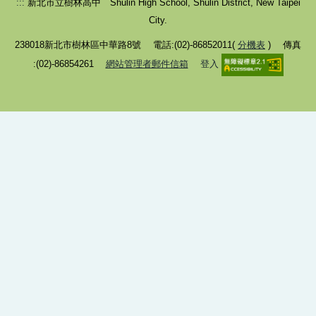
:::
新北市立樹林高中 Shulin High School, Shulin District, New Taipei
分科測驗與考試分發
City.
選課選班群輔導
238018新北市樹林區中華路8號 電話:(02)-86852011(
分機表
) 傳真
:(02)-86854261
網站管理者郵件信箱
登入
課程資訊
活動資訊
相關連結
高輔中心介紹