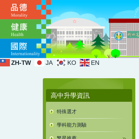
跳
到
主
要
內
容
區
ZH-TW
JA
KO
EN
高中升學資訊
特殊選才
學科能力測驗
繁星推薦