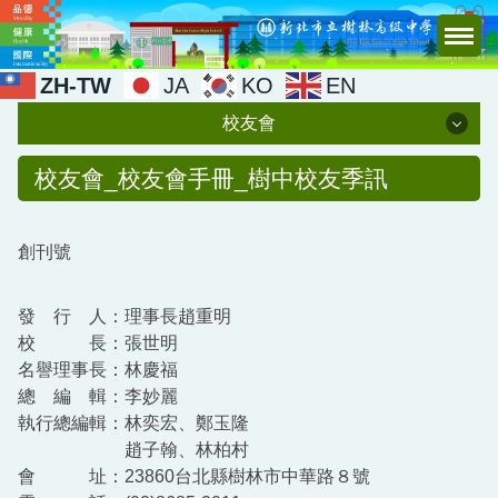
跳
到
主
ZH-TW
JA
KO
EN
要
校友會
內
容
校友會
校友會_校友會手冊_樹中校友季訊
區
成立校友會
創刊號
理監事名單
發 行 人：理事長趙重明
校友會章程
校 長：張世明
校友會手冊
名譽理事長：林慶福
總 編 輯：李妙麗
會員入會計畫及申請書
執行總編輯：林奕宏、鄭玉隆
趙子翰、林柏村
傑出校友
會 址：23860台北縣樹林市中華路８號