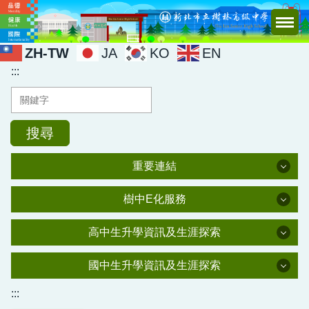
跳
到
主
ZH-TW
JA
KO
EN
要
:::
內
容
區
搜尋
重要連結
重要連結
樹中E化服務
新北市單一認證入口網
樹中E化服務
高中生升學資訊及生涯探索
全國教師在職進修資訊網
高中生升學資訊及生涯探索
圖書查詢
國中生升學資訊及生涯探索
樹中教職員T帳號登入
國中生升學資訊及生涯探索
樹中行事曆
:::
生涯輔導資訊(高輔中心)