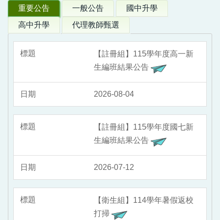
重要公告
一般公告
國中升學
場地預約及載具借用
升學資訊公告
114年基北區免試入學
高中升學
代理教師甄選
電腦設備報修系統
高中升大學校內報考系統
新生入學(國七)
觸控大屏操作及投影
學生校外營隊
【註冊組】115學年度高一新
升學資訊公告
生編班結果公告
公播頻道
學習歷程檔案與課程諮詢
教師教學資源下載
2026-08-04
自主學習
校園場地開放及借用
升學懶人包
【註冊組】115學年度國七新
其他E化服務說明
生編班結果公告
2026-07-12
【衛生組】114學年暑假返校
打掃